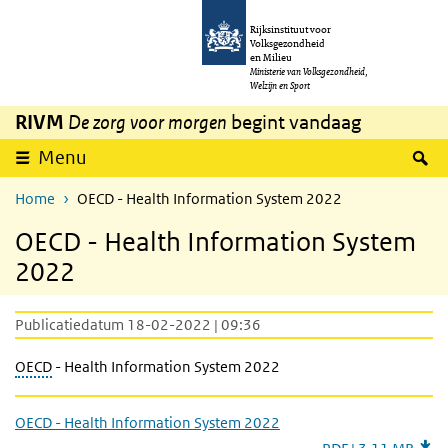
Overslaan en naar de inhoud gaan
Direct naar de hoofdnavigatie
Rijksinstituut voor
Volksgezondheid
en Milieu
Ministerie van Volksgezondheid,
Welzijn en Sport
RIVM
De zorg voor morgen
begint vandaag
Z
Menu
Home
OECD - Health Information System 2022
OECD - Health Information System
2022
Publicatiedatum 18-02-2022 | 09:36
OECD
- Health Information System 2022
OECD - Health Information System 2022