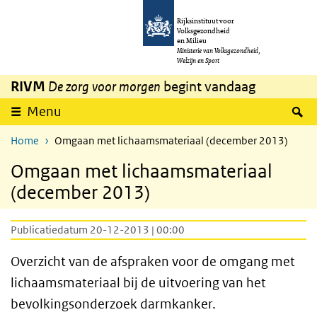
Overslaan en naar de inhoud gaan
Direct naar de hoofdnavigatie
Rijksinstituut voor
Volksgezondheid
en Milieu
Ministerie van Volksgezondheid,
Welzijn en Sport
RIVM
De zorg voor morgen
begint vandaag
Z
Menu
Home
Omgaan met lichaamsmateriaal (december 2013)
Omgaan met lichaamsmateriaal
(december 2013)
Publicatiedatum 20-12-2013 | 00:00
Overzicht van de afspraken voor de omgang met
lichaamsmateriaal bij de uitvoering van het
bevolkingsonderzoek darmkanker.