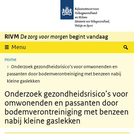
Overslaan en naar de inhoud gaan
Direct naar de hoofdnavigatie
Rijksinstituut voor
Volksgezondheid
en Milieu
Ministerie van Volksgezondheid,
Welzijn en Sport
RIVM
De zorg voor morgen
begint vandaag
Z
Menu
Home
Onderzoek gezondheidsrisico’s voor omwonenden en
passanten door bodemverontreiniging met benzeen nabij
kleine gaslekken
Onderzoek gezondheidsrisico’s voor
omwonenden en passanten door
bodemverontreiniging met benzeen
nabij kleine gaslekken