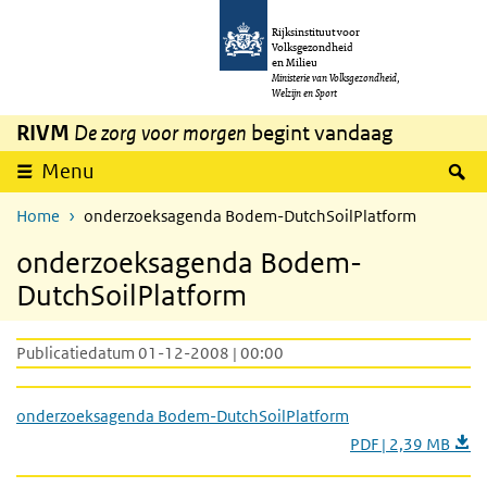
Overslaan en naar de inhoud gaan
Direct naar de hoofdnavigatie
Rijksinstituut voor
Volksgezondheid
en Milieu
Ministerie van Volksgezondheid,
Welzijn en Sport
RIVM
De zorg voor morgen
begint vandaag
Z
Menu
Home
onderzoeksagenda Bodem-DutchSoilPlatform
onderzoeksagenda Bodem-
DutchSoilPlatform
Publicatiedatum 01-12-2008 | 00:00
onderzoeksagenda Bodem-DutchSoilPlatform
PDF | 2,39 MB