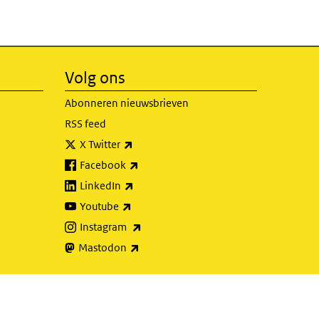
Volg ons
Abonneren nieuwsbrieven
RSS feed
(externe link)
X Twitter
(externe link)
Facebook
(externe link)
LinkedIn
(externe link)
Youtube
(externe link)
Instagram
(externe link)
Mastodon