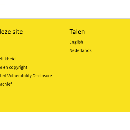
eze site
Talen
English
Nederlands
lijkheid
r en copyright
ed Vulnerability Disclosure
archief