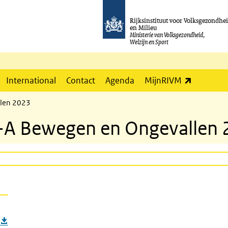
Rijksinstituut voor Volksgezondhe
en Milieu
Ministerie van Volksgezondheid,
Welzijn en Sport
(externe l
International
Contact
Agenda
MijnRIVM
llen 2023
-A Bewegen en Ongevallen 