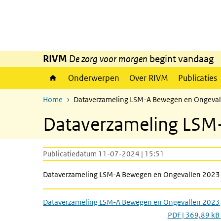
Overslaan en naar de inhoud gaan
Direct naar de hoofdnavigatie
RIVM
De zorg voor morgen
begint vandaag
Onderwerpen
Over RIVM
Publicaties
Home
Dataverzameling LSM-A Bewegen en Ongeva
Dataverzameling LSM
Publicatiedatum 11-07-2024 | 15:51
Dataverzameling LSM-A Bewegen en Ongevallen 2023
Dataverzameling LSM-A Bewegen en Ongevallen 2023
PDF | 369,89 kB