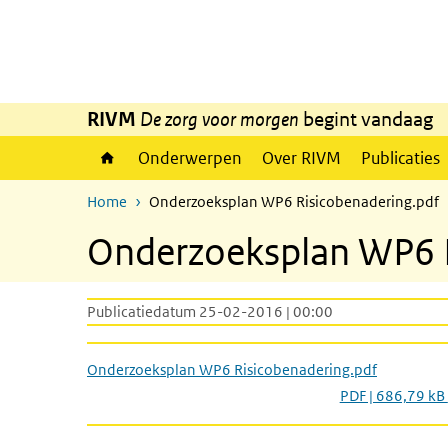
Overslaan en naar de inhoud gaan
Direct naar de hoofdnavigatie
RIVM
De zorg voor morgen
begint vandaag
Onderwerpen
Over RIVM
Publicaties
Home
Onderzoeksplan WP6 Risicobenadering.pdf
Onderzoeksplan WP6 R
Publicatiedatum 25-02-2016 | 00:00
Onderzoeksplan WP6 Risicobenadering.pdf
PDF | 686,79 kB