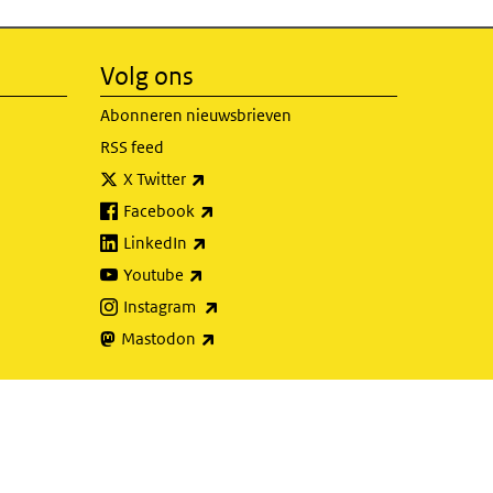
Volg ons
Abonneren nieuwsbrieven
RSS feed
(externe link)
X Twitter
(externe link)
Facebook
(externe link)
LinkedIn
(externe link)
Youtube
(externe link)
Instagram
(externe link)
Mastodon