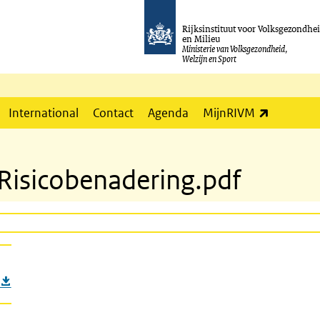
Rijksinstituut voor Volksgezondhe
en Milieu
Ministerie van Volksgezondheid,
Welzijn en Sport
(externe l
International
Contact
Agenda
MijnRIVM
isicobenadering.pdf