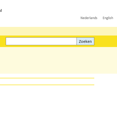
id
Nederlands
English
Zoeken
ink)
Zoeken