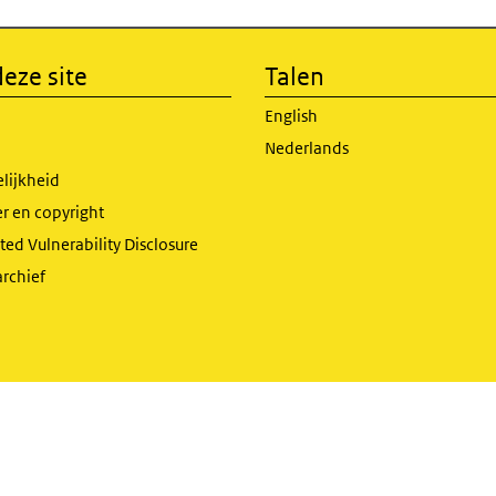
eze site
Talen
English
Nederlands
lijkheid
r en copyright
ed Vulnerability Disclosure
archief