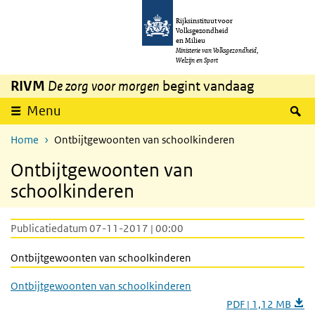
Overslaan en naar de inhoud gaan
Direct naar de hoofdnavigatie
Rijksinstituut voor
Volksgezondheid
en Milieu
Ministerie van Volksgezondheid,
Welzijn en Sport
RIVM
De zorg voor morgen
begint vandaag
Z
Menu
Home
Ontbijtgewoonten van schoolkinderen
Ontbijtgewoonten van
schoolkinderen
Publicatiedatum 07-11-2017 | 00:00
Ontbijtgewoonten van schoolkinderen
Ontbijtgewoonten van schoolkinderen
PDF | 1,12 MB