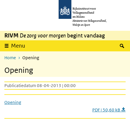
Overslaan en naar de inhoud gaan
Direct naar de hoofdnavigatie
Rijksinstituut voor
Volksgezondheid
en Milieu
Ministerie van Volksgezondheid,
Welzijn en Sport
RIVM
De zorg voor morgen
begint vandaag
Z
Menu
Home
Opening
Opening
Publicatiedatum 08-04-2013 | 00:00
Opening
PDF | 50,60 kB