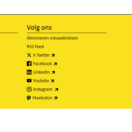
Volg ons
Abonneren nieuwsbrieven
RSS feed
(externe link)
X Twitter
(externe link)
Facebook
(externe link)
LinkedIn
(externe link)
Youtube
(externe link)
Instagram
(externe link)
Mastodon