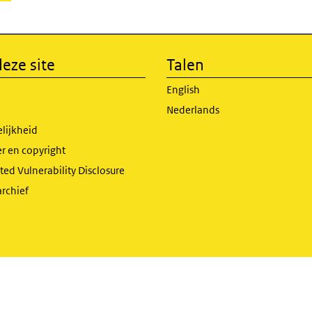
eze site
Talen
English
Nederlands
lijkheid
r en copyright
ed Vulnerability Disclosure
archief