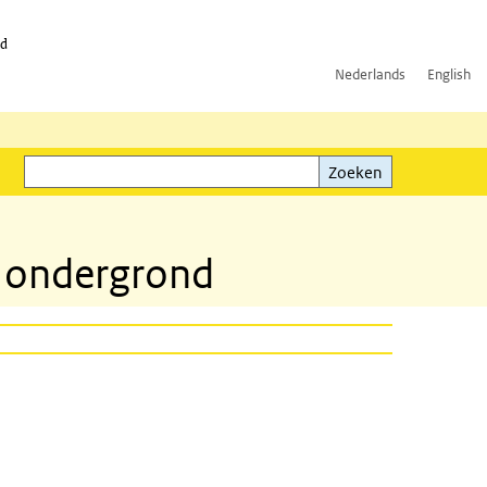
id
Nederlands
English
Zoeken
ink)
Zoeken
e ondergrond