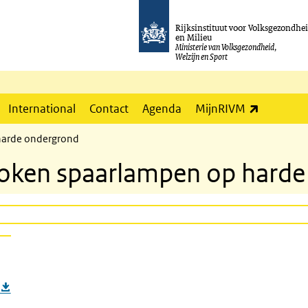
Rijksinstituut voor Volksgezondhe
en Milieu
Ministerie van Volksgezondheid,
Welzijn en Sport
(externe l
International
Contact
Agenda
MijnRIVM
harde ondergrond
roken spaarlampen op hard