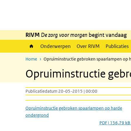
Overslaan en naar de inhoud gaan
Direct naar de hoofdnavigatie
RIVM
De zorg voor morgen
begint vandaag
Onderwerpen
Over RIVM
Publicaties
Home
Opruiminstructie gebroken spaarlampen op 
Opruiminstructie geb
Publicatiedatum 20-05-2015 | 00:00
Opruiminstructie gebroken spaarlampen op harde
ondergrond
PDF | 156,79 kB