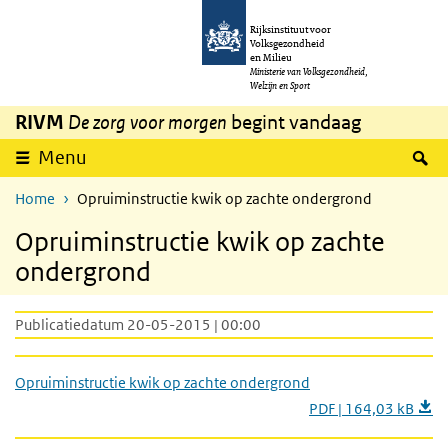
Overslaan en naar de inhoud gaan
Direct naar de hoofdnavigatie
Rijksinstituut voor
Volksgezondheid
en Milieu
Ministerie van Volksgezondheid,
Welzijn en Sport
RIVM
De zorg voor morgen
begint vandaag
Z
Menu
Home
Opruiminstructie kwik op zachte ondergrond
Opruiminstructie kwik op zachte
ondergrond
Publicatiedatum 20-05-2015 | 00:00
Opruiminstructie kwik op zachte ondergrond
PDF | 164,03 kB