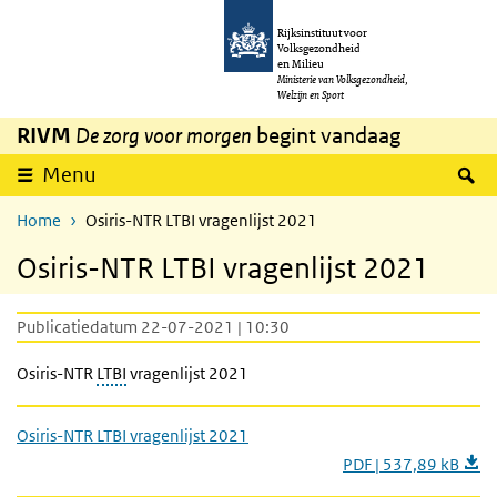
Overslaan en naar de inhoud gaan
Direct naar de hoofdnavigatie
Rijksinstituut voor
Volksgezondheid
en Milieu
Ministerie van Volksgezondheid,
Welzijn en Sport
RIVM
De zorg voor morgen
begint vandaag
Z
Menu
Home
Osiris-NTR LTBI vragenlijst 2021
Osiris-NTR LTBI vragenlijst 2021
Publicatiedatum 22-07-2021 | 10:30
Osiris-NTR
LTBI
vragenlijst 2021
Osiris-NTR LTBI vragenlijst 2021
PDF | 537,89 kB