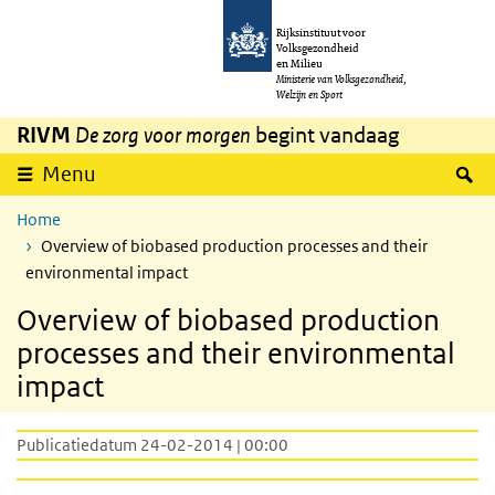
Overslaan en naar de inhoud gaan
Direct naar de hoofdnavigatie
Rijksinstituut voor
Volksgezondheid
en Milieu
Ministerie van Volksgezondheid,
Welzijn en Sport
RIVM
De zorg voor morgen
begint vandaag
Z
Menu
Home
Overview of biobased production processes and their
environmental impact
Overview of biobased production
processes and their environmental
impact
Publicatiedatum 24-02-2014 | 00:00