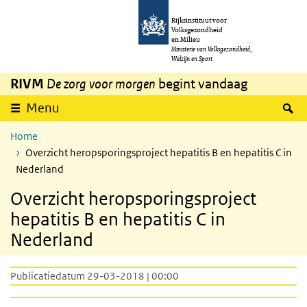
Overslaan en naar de inhoud gaan
Direct naar de hoofdnavigatie
Rijksinstituut voor
Volksgezondheid
en Milieu
Ministerie van Volksgezondheid,
Welzijn en Sport
RIVM
De zorg voor morgen
begint vandaag
Z
Menu
Home
Overzicht heropsporingsproject hepatitis B en hepatitis C in
Nederland
Overzicht heropsporingsproject
hepatitis B en hepatitis C in
Nederland
Publicatiedatum 29-03-2018 | 00:00