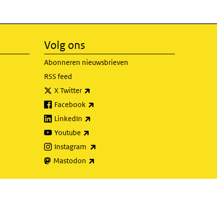
Volg ons
Abonneren nieuwsbrieven
RSS feed
(externe link)
X Twitter
(externe link)
Facebook
(externe link)
LinkedIn
(externe link)
Youtube
(externe link)
Instagram
(externe link)
Mastodon