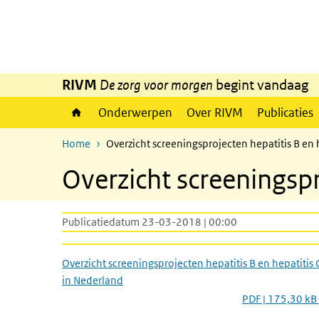
Overslaan en naar de inhoud gaan
Direct naar de hoofdnavigatie
RIVM
De zorg voor morgen
begint vandaag
Onderwerpen
Over RIVM
Publicaties
Home
Overzicht screeningsprojecten hepatitis B en 
Overzicht screeningspr
Publicatiedatum 23-03-2018 | 00:00
Overzicht screeningsprojecten hepatitis B en hepatitis 
in Nederland
PDF | 175,30 kB