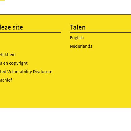
eze site
Talen
English
Nederlands
lijkheid
r en copyright
ed Vulnerability Disclosure
archief