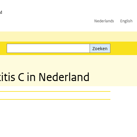
id
Nederlands
English
Zoeken
ink)
Zoeken
itis C in Nederland