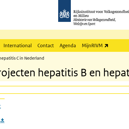
Rijksinstituut voor Volksgezondhe
en Milieu
Ministerie van Volksgezondheid,
Welzijn en Sport
(externe l
International
Contact
Agenda
MijnRIVM
hepatitis C in Nederland
ojecten hepatitis B en hepat
C