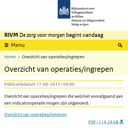
Overslaan en naar de inhoud gaan
Direct naar de hoofdnavigatie
Rijksinstituut voor
Volksgezondheid
en Milieu
Ministerie van Volksgezondheid,
Welzijn en Sport
RIVM
De zorg voor morgen
begint vandaag
Z
Menu
Home
Overzicht van operaties/ingrepen
Overzicht van operaties/ingrepen
Publicatiedatum 17-06-2013 | 00:00
Overzicht van operaties/ingrepen die wel/niet voorafgaand aan
een indicatoroperatie mogen zijn uitgevoerd.
Overzicht van operaties/ingrepen
PDF | 114,29 kB