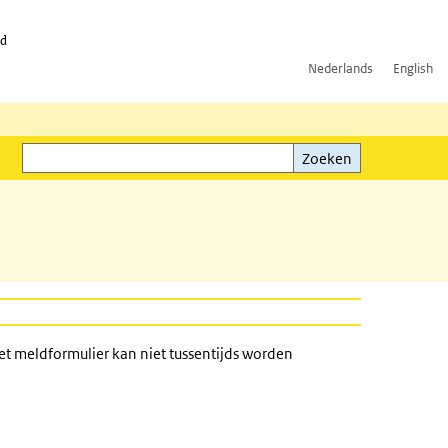
id
Nederlands
English
Zoeken
ink)
Zoeken
et meldformulier kan niet tussentijds worden