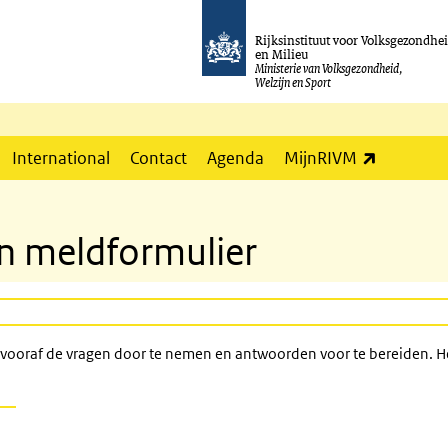
Rijksinstituut voor Volksgezondhe
en Milieu
Ministerie van Volksgezondheid,
Welzijn en Sport
(externe l
International
Contact
Agenda
MijnRIVM
in meldformulier
m vooraf de vragen door te nemen en antwoorden voor te bereiden. H