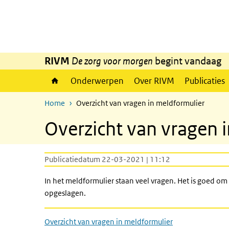
Overslaan en naar de inhoud gaan
Direct naar de hoofdnavigatie
RIVM
De zorg voor morgen
begint vandaag
Onderwerpen
Over RIVM
Publicaties
Home
Overzicht van vragen in meldformulier
Overzicht van vragen 
Publicatiedatum 22-03-2021 | 11:12
In het meldformulier staan veel vragen. Het is goed o
opgeslagen.
Overzicht van vragen in meldformulier