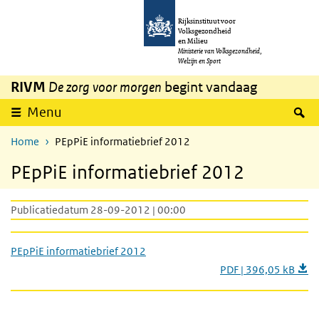
Overslaan en naar de inhoud gaan
Direct naar de hoofdnavigatie
Rijksinstituut voor
Volksgezondheid
en Milieu
Ministerie van Volksgezondheid,
Welzijn en Sport
RIVM
De zorg voor morgen
begint vandaag
Z
Menu
Home
PEpPiE informatiebrief 2012
PEpPiE informatiebrief 2012
Publicatiedatum 28-09-2012 | 00:00
PEpPiE informatiebrief 2012
PDF | 396,05 kB