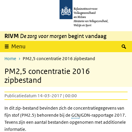
Overslaan en naar de inhoud gaan
Direct naar de hoofdnavigatie
Rijksinstituut voor
Volksgezondheid
en Milieu
Ministerie van Volksgezondheid,
Welzijn en Sport
RIVM
De zorg voor morgen
begint vandaag
Z
Menu
Home
PM2,5 concentratie 2016 zipbestand
PM2,5 concentratie 2016
zipbestand
Publicatiedatum 14-03-2017 | 00:00
In dit zip-bestand bevinden zich de concentratiegegevens van
fijn stof (PM2.5) behorende bij de
GCN
/GDN-rapportage 2017.
Tevens zijn een aantal bestanden opgenomen met additionele
informatie.