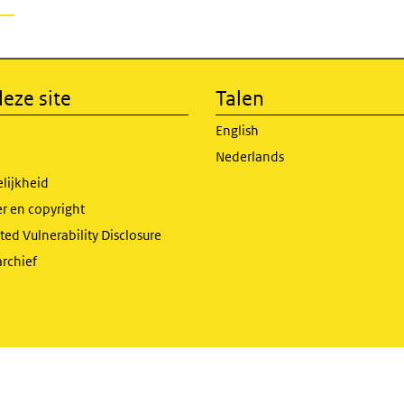
eze site
Talen
English
Nederlands
lijkheid
r en copyright
ed Vulnerability Disclosure
archief