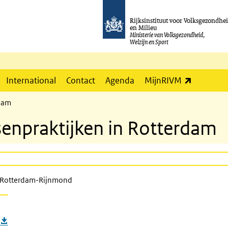
Rijksinstituut voor Volksgezondhe
en Milieu
Ministerie van Volksgezondheid,
Welzijn en Sport
(externe l
International
Contact
Agenda
MijnRIVM
rdam
senpraktijken in Rotterdam
Rotterdam-Rijnmond