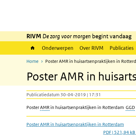
Overslaan en naar de inhoud gaan
Direct naar de hoofdnavigatie
RIVM
De zorg voor morgen
begint vandaag
Onderwerpen
Over RIVM
Publicaties
Home
Poster AMR in huisartsenpraktijken in Rotte
Poster AMR in huisart
Publicatiedatum 30-04-2019 | 17:31
Poster
AMR
in huisartsenpraktijken in Rotterdam
GGD
Poster AMR in huisartsenpraktijken in Rotterdam
PDF | 521,94 kB