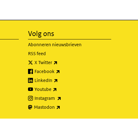
Volg ons
Abonneren nieuwsbrieven
RSS feed
(externe link)
X Twitter
(externe link)
Facebook
(externe link)
LinkedIn
(externe link)
Youtube
(externe link)
Instagram
(externe link)
Mastodon