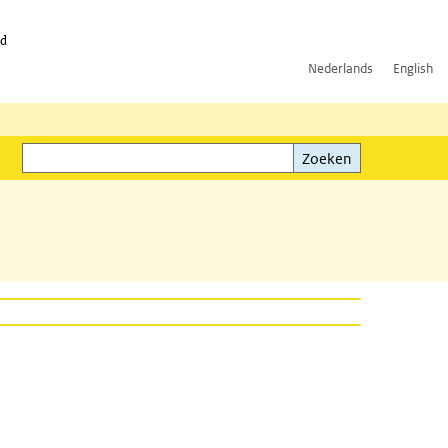
id
Nederlands
English
Zoeken
ink)
Zoeken