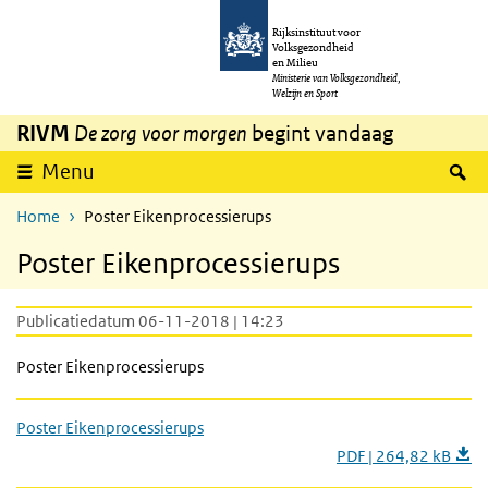
Overslaan en naar de inhoud gaan
Direct naar de hoofdnavigatie
Rijksinstituut voor
Volksgezondheid
en Milieu
Ministerie van Volksgezondheid,
Welzijn en Sport
RIVM
De zorg voor morgen
begint vandaag
Z
Menu
Home
Poster Eikenprocessierups
Poster Eikenprocessierups
Publicatiedatum 06-11-2018 | 14:23
Poster Eikenprocessierups
Poster Eikenprocessierups
PDF | 264,82 kB