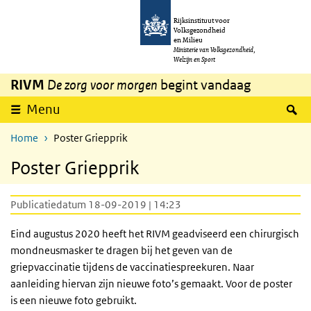
Overslaan en naar de inhoud gaan
Direct naar de hoofdnavigatie
Rijksinstituut voor
Volksgezondheid
en Milieu
Ministerie van Volksgezondheid,
Welzijn en Sport
RIVM
De zorg voor morgen
begint vandaag
Z
Menu
Home
Poster Griepprik
Poster Griepprik
Publicatiedatum 18-09-2019 | 14:23
Eind augustus 2020 heeft het RIVM geadviseerd een chirurgisch
mondneusmasker te dragen bij het geven van de
griepvaccinatie tijdens de vaccinatiespreekuren. Naar
aanleiding hiervan zijn nieuwe foto’s gemaakt. Voor de poster
is een nieuwe foto gebruikt.