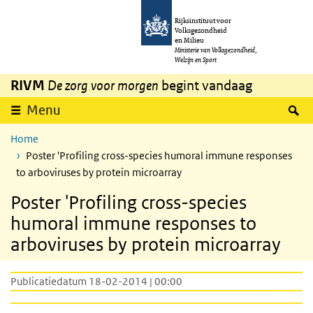
Overslaan en naar de inhoud gaan
Direct naar de hoofdnavigatie
Rijksinstituut voor
Volksgezondheid
en Milieu
Ministerie van Volksgezondheid,
Welzijn en Sport
RIVM
De zorg voor morgen
begint vandaag
Z
Menu
Home
Poster 'Profiling cross-species humoral immune responses
to arboviruses by protein microarray
Poster 'Profiling cross-species
humoral immune responses to
arboviruses by protein microarray
Publicatiedatum 18-02-2014 | 00:00