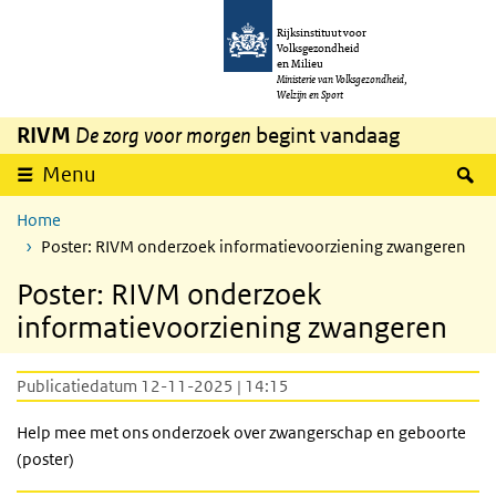
Overslaan en naar de inhoud gaan
Direct naar de hoofdnavigatie
Rijksinstituut voor
Volksgezondheid
en Milieu
Ministerie van Volksgezondheid,
Welzijn en Sport
RIVM
De zorg voor morgen
begint vandaag
Z
Menu
Home
Poster: RIVM onderzoek informatievoorziening zwangeren
Poster: RIVM onderzoek
informatievoorziening zwangeren
Publicatiedatum 12-11-2025 | 14:15
Help mee met ons onderzoek over zwangerschap en geboorte
(poster)