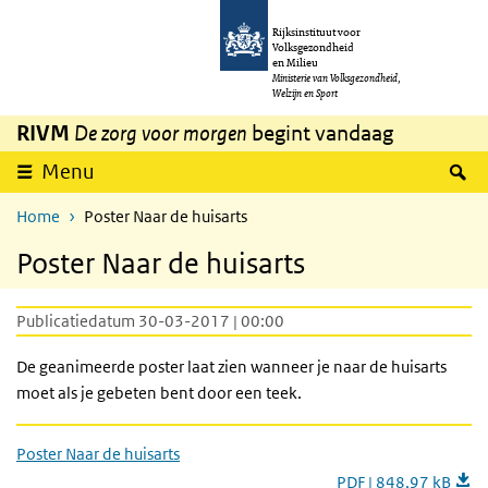
Overslaan en naar de inhoud gaan
Direct naar de hoofdnavigatie
Rijksinstituut voor
Volksgezondheid
en Milieu
Ministerie van Volksgezondheid,
Welzijn en Sport
RIVM
De zorg voor morgen
begint vandaag
Z
Menu
Home
Poster Naar de huisarts
Poster Naar de huisarts
Publicatiedatum 30-03-2017 | 00:00
De geanimeerde poster laat zien wanneer je naar de huisarts
moet als je gebeten bent door een teek.
Poster Naar de huisarts
PDF | 848,97 kB