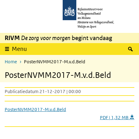
Overslaan en naar de inhoud gaan
Direct naar de hoofdnavigatie
Rijksinstituut voor
Volksgezondheid
en Milieu
Ministerie van Volksgezondheid,
Welzijn en Sport
RIVM
De zorg voor morgen
begint vandaag
Z
Menu
Home
PosterNVMM2017-M.v.d.Beld
PosterNVMM2017-M.v.d.Beld
Publicatiedatum 21-12-2017 | 00:00
PosterNVMM2017-M.v.d.Beld
PDF | 1,32 MB