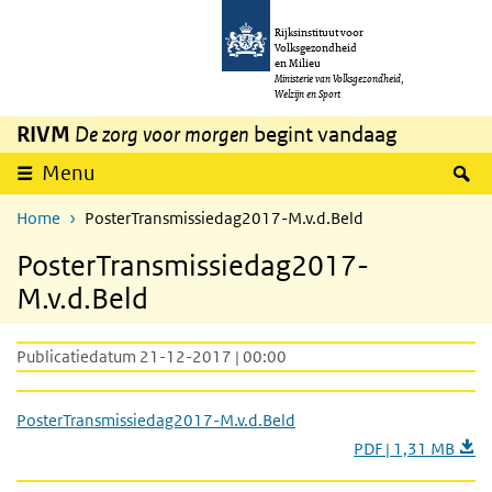
Overslaan en naar de inhoud gaan
Direct naar de hoofdnavigatie
Rijksinstituut voor
Volksgezondheid
en Milieu
Ministerie van Volksgezondheid,
Welzijn en Sport
RIVM
De zorg voor morgen
begint vandaag
Z
Menu
Home
PosterTransmissiedag2017-M.v.d.Beld
PosterTransmissiedag2017-
M.v.d.Beld
Publicatiedatum 21-12-2017 | 00:00
PosterTransmissiedag2017-M.v.d.Beld
PDF | 1,31 MB