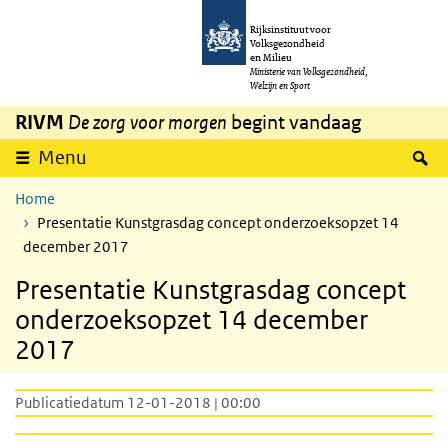
Overslaan en naar de inhoud gaan
Direct naar de hoofdnavigatie
Rijksinstituut voor
Volksgezondheid
en Milieu
Ministerie van Volksgezondheid,
Welzijn en Sport
RIVM
De zorg voor morgen
begint vandaag
Z
Menu
Home
Presentatie Kunstgrasdag concept onderzoeksopzet 14
december 2017
Presentatie Kunstgrasdag concept
onderzoeksopzet 14 december
2017
Publicatiedatum 12-01-2018 | 00:00