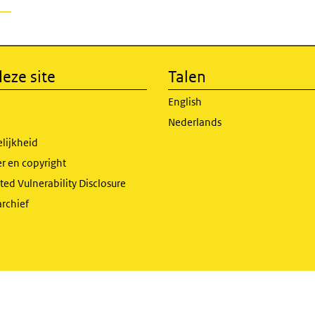
eze site
Talen
English
Nederlands
lijkheid
r en copyright
ed Vulnerability Disclosure
archief