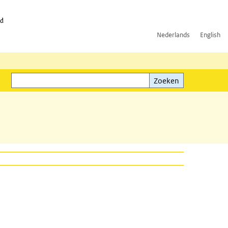
id
Nederlands
English
Zoeken
ink)
Zoeken