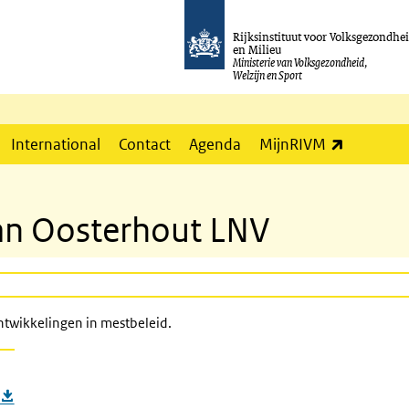
Rijksinstituut voor Volksgezondhe
en Milieu
Ministerie van Volksgezondheid,
Welzijn en Sport
(externe l
International
Contact
Agenda
MijnRIVM
van Oosterhout LNV
ntwikkelingen in mestbeleid.