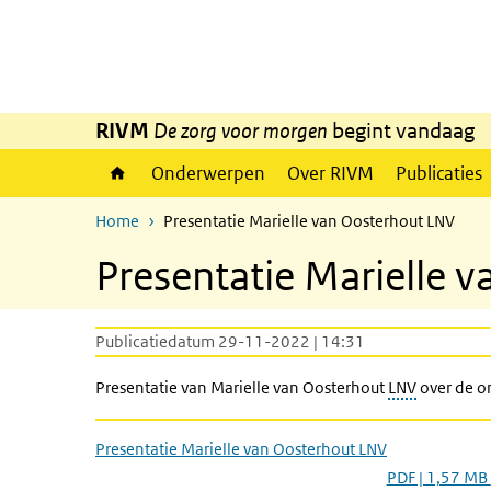
Overslaan en naar de inhoud gaan
Direct naar de hoofdnavigatie
RIVM
De zorg voor morgen
begint vandaag
Onderwerpen
Over RIVM
Publicaties
Home
Presentatie Marielle van Oosterhout LNV
Presentatie Marielle 
Publicatiedatum 29-11-2022 | 14:31
Presentatie van Marielle van Oosterhout
LNV
over de o
Presentatie Marielle van Oosterhout LNV
PDF | 1,57 MB