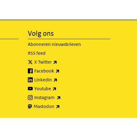
Volg ons
Abonneren nieuwsbrieven
RSS feed
(externe link)
X Twitter
(externe link)
Facebook
(externe link)
LinkedIn
(externe link)
Youtube
(externe link)
Instagram
(externe link)
Mastodon