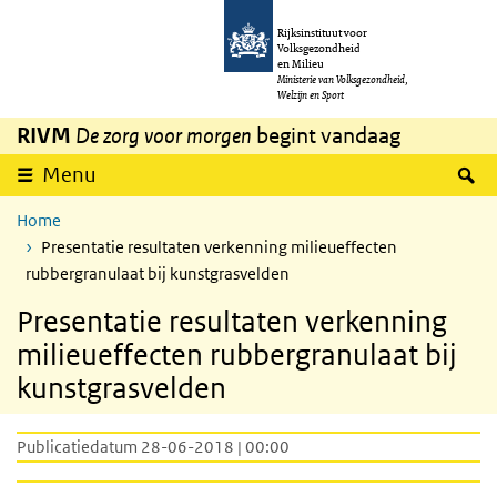
Overslaan en naar de inhoud gaan
Direct naar de hoofdnavigatie
Rijksinstituut voor
Volksgezondheid
en Milieu
Ministerie van Volksgezondheid,
Welzijn en Sport
RIVM
De zorg voor morgen
begint vandaag
Z
Menu
Home
Presentatie resultaten verkenning milieueffecten
rubbergranulaat bij kunstgrasvelden
Presentatie resultaten verkenning
milieueffecten rubbergranulaat bij
kunstgrasvelden
Publicatiedatum 28-06-2018 | 00:00