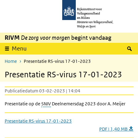
Overslaan en naar de inhoud gaan
Direct naar de hoofdnavigatie
Rijksinstituut voor
Volksgezondheid
en Milieu
Ministerie van Volksgezondheid,
Welzijn en Sport
RIVM
De zorg voor morgen
begint vandaag
Z
Menu
Home
Presentatie RS-virus 17-01-2023
Presentatie RS-virus 17-01-2023
Publicatiedatum 03-02-2023 | 14:04
Presentatie op de
SNIV
Deelnemersdag 2023 door A. Meijer
Presentatie RS-virus 17-01-2023
PDF | 1,40 MB