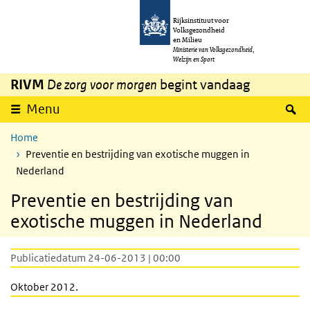
Overslaan en naar de inhoud gaan
Direct naar de hoofdnavigatie
Rijksinstituut voor
Volksgezondheid
en Milieu
Ministerie van Volksgezondheid,
Welzijn en Sport
RIVM
De zorg voor morgen
begint vandaag
Z
Menu
Home
Preventie en bestrijding van exotische muggen in
Nederland
Preventie en bestrijding van
exotische muggen in Nederland
Publicatiedatum 24-06-2013 | 00:00
Oktober 2012.