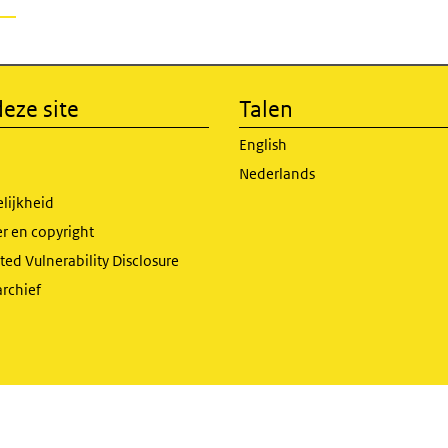
eze site
Talen
English
Nederlands
lijkheid
r en copyright
ed Vulnerability Disclosure
archief