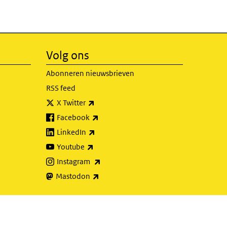
Volg ons
Abonneren nieuwsbrieven
RSS feed
(externe link)
X Twitter
(externe link)
Facebook
(externe link)
LinkedIn
(externe link)
Youtube
(externe link)
Instagram
(externe link)
Mastodon