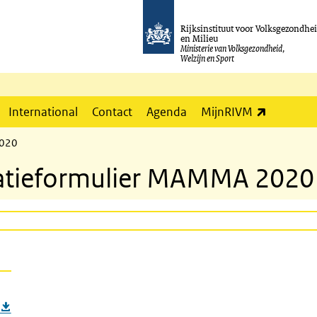
Rijksinstituut voor Volksgezondhe
en Milieu
Ministerie van Volksgezondheid,
Welzijn en Sport
(externe l
International
Contact
Agenda
MijnRIVM
2020
ratieformulier MAMMA 2020