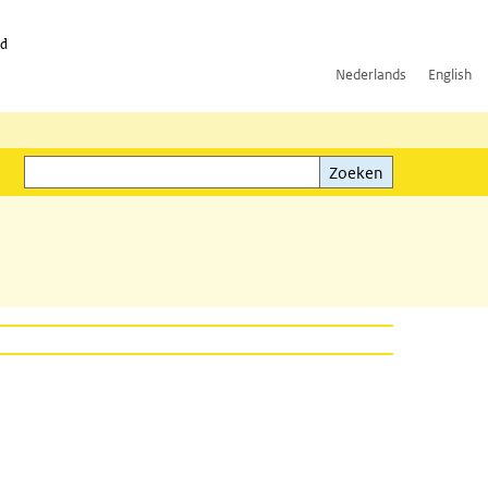
id
Nederlands
English
Zoeken
ink)
Zoeken