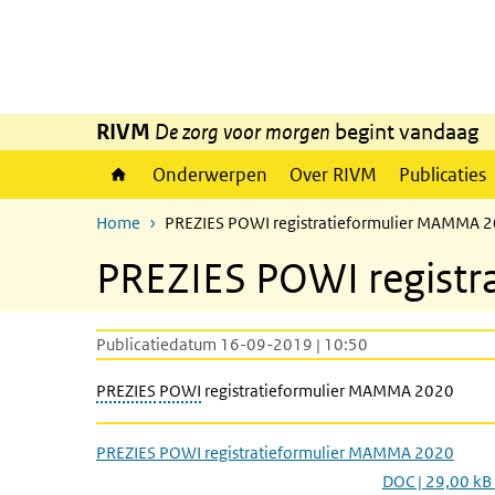
Overslaan en naar de inhoud gaan
Direct naar de hoofdnavigatie
RIVM
De zorg voor morgen
begint vandaag
Onderwerpen
Over RIVM
Publicaties
Home
PREZIES POWI registratieformulier MAMMA 
PREZIES POWI regist
Publicatiedatum 16-09-2019 | 10:50
PREZIES
POWI
registratieformulier MAMMA 2020
PREZIES POWI registratieformulier MAMMA 2020
DOC | 29,00 kB