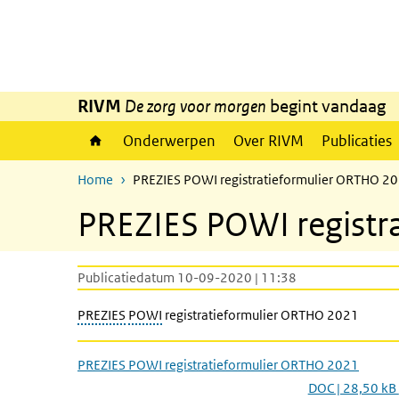
Overslaan en naar de inhoud gaan
Direct naar de hoofdnavigatie
RIVM
De zorg voor morgen
begint vandaag
Onderwerpen
Over RIVM
Publicaties
Home
PREZIES POWI registratieformulier ORTHO 2
PREZIES POWI registr
Publicatiedatum 10-09-2020 | 11:38
PREZIES
POWI
registratieformulier ORTHO 2021
PREZIES POWI registratieformulier ORTHO 2021
DOC | 28,50 kB