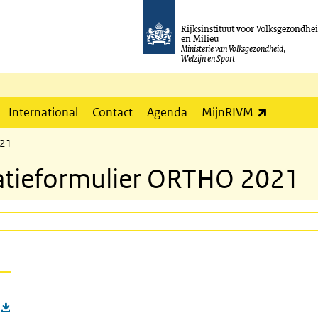
Rijksinstituut voor Volksgezondhe
en Milieu
Ministerie van Volksgezondheid,
Welzijn en Sport
(externe l
International
Contact
Agenda
MijnRIVM
021
atieformulier ORTHO 2021