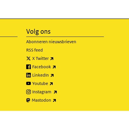
Volg ons
Abonneren nieuwsbrieven
RSS feed
(externe link)
X Twitter
(externe link)
Facebook
(externe link)
LinkedIn
(externe link)
Youtube
(externe link)
Instagram
(externe link)
Mastodon