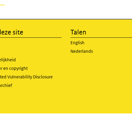
eze site
Talen
English
Nederlands
lijkheid
r en copyright
ed Vulnerability Disclosure
archief