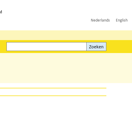
id
Nederlands
English
Zoeken
ink)
Zoeken