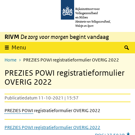
Overslaan en naar de inhoud gaan
Direct naar de hoofdnavigatie
Rijksinstituut voor
Volksgezondheid
en Milieu
Ministerie van Volksgezondheid,
Welzijn en Sport
RIVM
De zorg voor morgen
begint vandaag
Z
Menu
Home
PREZIES POWI registratieformulier OVERIG 2022
PREZIES POWI registratieformulier
OVERIG 2022
Publicatiedatum 11-10-2021 | 15:57
PREZIES
POWI
registratieformulier OVERIG 2022
PREZIES POWI registratieformulier OVERIG 2022