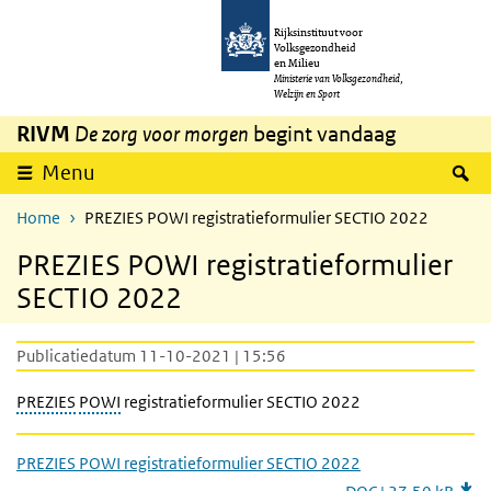
Overslaan en naar de inhoud gaan
Direct naar de hoofdnavigatie
Rijksinstituut voor
Volksgezondheid
en Milieu
Ministerie van Volksgezondheid,
Welzijn en Sport
RIVM
De zorg voor morgen
begint vandaag
Z
Menu
Home
PREZIES POWI registratieformulier SECTIO 2022
PREZIES POWI registratieformulier
SECTIO 2022
Publicatiedatum 11-10-2021 | 15:56
PREZIES
POWI
registratieformulier SECTIO 2022
PREZIES POWI registratieformulier SECTIO 2022