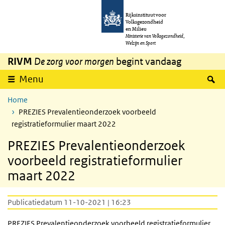
Overslaan en naar de inhoud gaan
Direct naar de hoofdnavigatie
Rijksinstituut voor
Volksgezondheid
en Milieu
Ministerie van Volksgezondheid,
Welzijn en Sport
RIVM
De zorg voor morgen
begint vandaag
Z
Menu
Home
PREZIES Prevalentieonderzoek voorbeeld
registratieformulier maart 2022
PREZIES Prevalentieonderzoek
voorbeeld registratieformulier
maart 2022
Publicatiedatum 11-10-2021 | 16:23
PREZIES
Prevalentieonderzoek voorbeeld registratieformulier