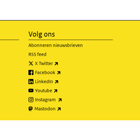
Volg ons
Abonneren nieuwsbrieven
RSS feed
(externe link)
X Twitter
(externe link)
Facebook
(externe link)
LinkedIn
(externe link)
Youtube
(externe link)
Instagram
(externe link)
Mastodon