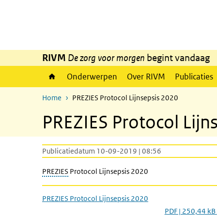
Overslaan en naar de inhoud gaan
Direct naar de hoofdnavigatie
RIVM
De zorg voor morgen
begint vandaag
Onderwerpen
Over RIVM
Publicaties
Home
PREZIES Protocol Lijnsepsis 2020
PREZIES Protocol Lijn
Publicatiedatum 10-09-2019 | 08:56
PREZIES
Protocol Lijnsepsis 2020
PREZIES Protocol Lijnsepsis 2020
PDF | 250,44 kB