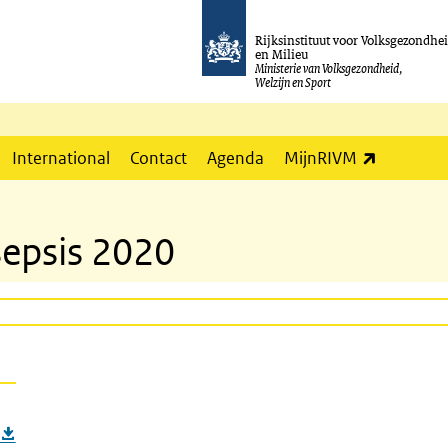
Rijksinstituut voor Volksgezondhe
en Milieu
Ministerie van Volksgezondheid,
Welzijn en Sport
(externe l
International
Contact
Agenda
MijnRIVM
sepsis 2020