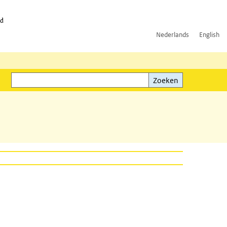
id
Nederlands
English
Zoeken
ink)
Zoeken