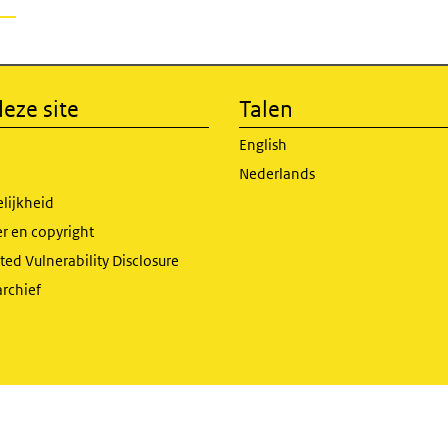
eze site
Talen
English
Nederlands
lijkheid
r en copyright
ed Vulnerability Disclosure
archief