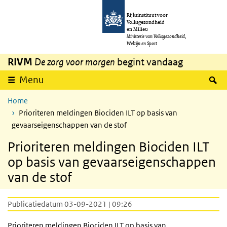
Overslaan en naar de inhoud gaan
Direct naar de hoofdnavigatie
Rijksinstituut voor
Volksgezondheid
en Milieu
Ministerie van Volksgezondheid,
Welzijn en Sport
RIVM
De zorg voor morgen
begint vandaag
Z
Menu
Home
Prioriteren meldingen Biociden ILT op basis van
gevaarseigenschappen van de stof
Prioriteren meldingen Biociden ILT
op basis van gevaarseigenschappen
van de stof
Publicatiedatum 03-09-2021 | 09:26
Prioriteren meldingen Biociden
ILT
op basis van