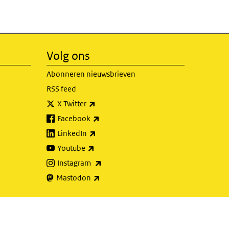
Volg ons
Abonneren nieuwsbrieven
RSS feed
(externe link)
X Twitter
(externe link)
Facebook
(externe link)
LinkedIn
(externe link)
Youtube
(externe link)
Instagram
(externe link)
Mastodon