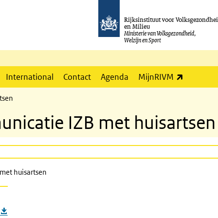
Rijksinstituut voor Volksgezondhe
en Milieu
Ministerie van Volksgezondheid,
Welzijn en Sport
(externe l
International
Contact
Agenda
MijnRIVM
tsen
icatie IZB met huisartsen
met huisartsen