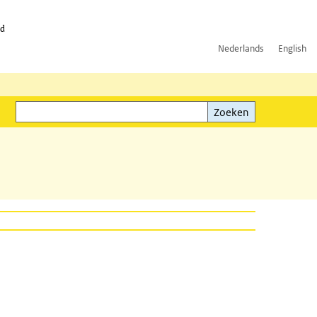
id
Nederlands
English
Zoeken
ink)
Zoeken