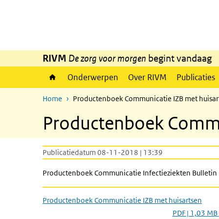
Overslaan en naar de inhoud gaan
Direct naar de hoofdnavigatie
RIVM
De zorg voor morgen
begint vandaag
Onderwerpen
Over RIVM
Publicaties
Home
Productenboek Communicatie IZB met huisar
Productenboek Commun
Publicatiedatum 08-11-2018 | 13:39
Productenboek Communicatie Infectieziekten Bulletin 
Productenboek Communicatie IZB met huisartsen
PDF | 1,03 MB