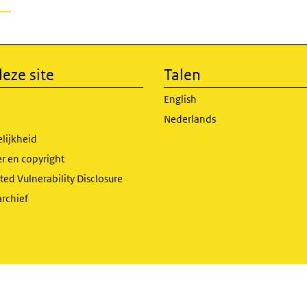
eze site
Talen
English
Nederlands
lijkheid
r en copyright
ed Vulnerability Disclosure
archief