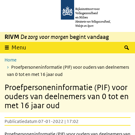
Overslaan en naar de inhoud gaan
Direct naar de hoofdnavigatie
Rijksinstituut voor
Volksgezondheid
en Milieu
Ministerie van Volksgezondheid,
Welzijn en Sport
RIVM
De zorg voor morgen
begint vandaag
Z
Menu
Home
Proefpersoneninformatie (PIF) voor ouders van deelnemers
van 0 tot en met 16 jaar oud
Proefpersoneninformatie (PIF) voor
ouders van deelnemers van 0 tot en
met 16 jaar oud
Publicatiedatum 07-01-2022 | 17:02
Proefpersoneninformatie (PIF) voor ouders van deelnemers van