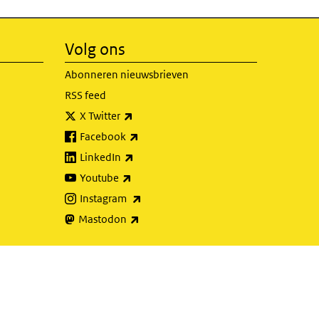
Volg ons
Abonneren nieuwsbrieven
RSS feed
(externe link)
X Twitter
(externe link)
Facebook
(externe link)
LinkedIn
(externe link)
Youtube
(externe link)
Instagram
(externe link)
Mastodon