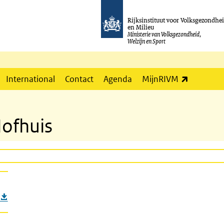
Rijksinstituut voor Volksgezondhe
en Milieu
Ministerie van Volksgezondheid,
Welzijn en Sport
(externe l
International
Contact
Agenda
MijnRIVM
Hofhuis