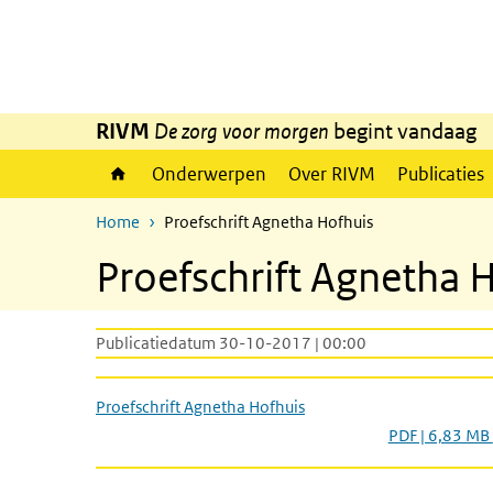
Overslaan en naar de inhoud gaan
Direct naar de hoofdnavigatie
RIVM
De zorg voor morgen
begint vandaag
Onderwerpen
Over RIVM
Publicaties
Home
Proefschrift Agnetha Hofhuis
Proefschrift Agnetha 
Publicatiedatum 30-10-2017 | 00:00
Proefschrift Agnetha Hofhuis
PDF | 6,83 MB