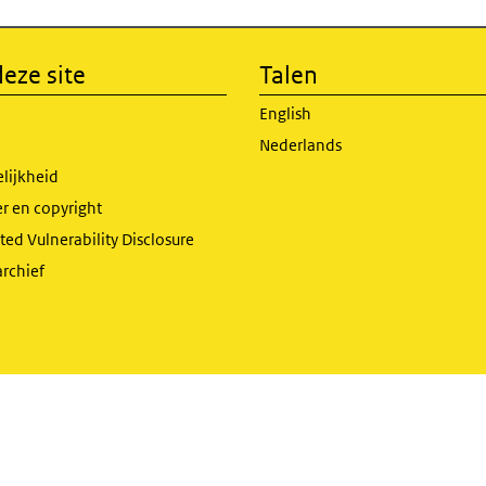
eze site
Talen
English
Nederlands
lijkheid
r en copyright
ed Vulnerability Disclosure
archief