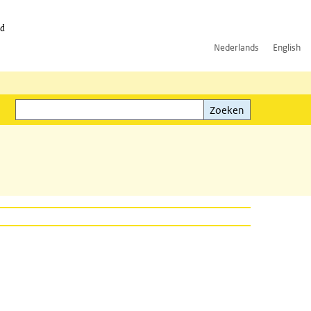
id
Nederlands
English
Zoeken
ink)
Zoeken