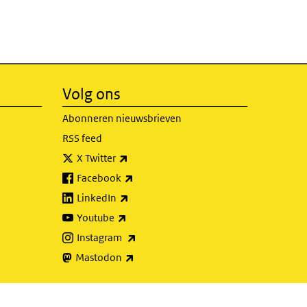
Volg ons
Abonneren nieuwsbrieven
RSS feed
(externe link)
X Twitter
(externe link)
Facebook
(externe link)
LinkedIn
(externe link)
Youtube
(externe link)
Instagram
(externe link)
Mastodon