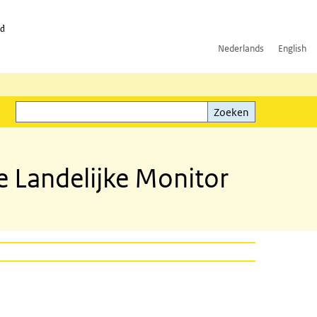
id
Nederlands
English
Zoeken
ink)
Zoeken
e Landelijke Monitor