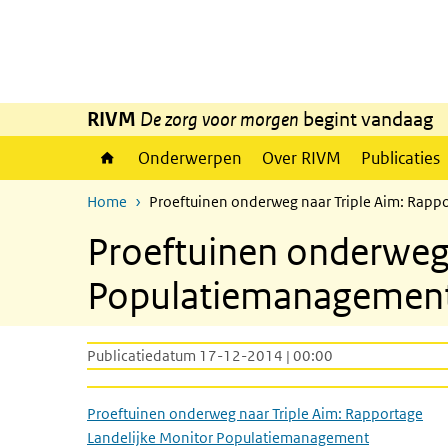
Overslaan en naar de inhoud gaan
Direct naar de hoofdnavigatie
RIVM
De zorg voor morgen
begint vandaag
Onderwerpen
Over RIVM
Publicaties
Home
Proeftuinen onderweg naar Triple Aim: Rap
Proeftuinen onderweg 
Populatiemanagemen
Publicatiedatum 17-12-2014 | 00:00
Proeftuinen onderweg naar Triple Aim: Rapportage
Landelijke Monitor Populatiemanagement