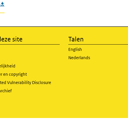
eze site
Talen
English
Nederlands
lijkheid
r en copyright
ed Vulnerability Disclosure
archief