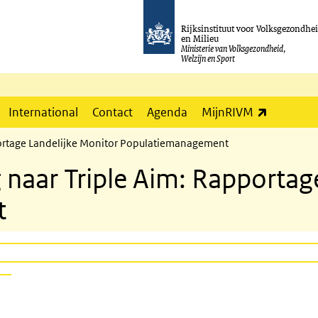
Rijksinstituut voor Volksgezondhe
en Milieu
Ministerie van Volksgezondheid,
Welzijn en Sport
(externe l
International
Contact
Agenda
MijnRIVM
portage Landelijke Monitor Populatiemanagement
naar Triple Aim: Rapportag
t