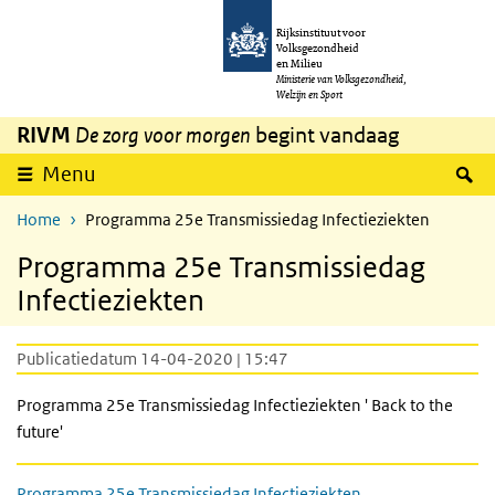
Overslaan en naar de inhoud gaan
Direct naar de hoofdnavigatie
Rijksinstituut voor
Volksgezondheid
en Milieu
Ministerie van Volksgezondheid,
Welzijn en Sport
RIVM
De zorg voor morgen
begint vandaag
Z
Menu
Home
Programma 25e Transmissiedag Infectieziekten
Programma 25e Transmissiedag
Infectieziekten
Publicatiedatum 14-04-2020 | 15:47
Programma 25e Transmissiedag Infectieziekten ' Back to the
future'
Programma 25e Transmissiedag Infectieziekten