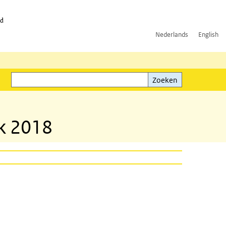
id
Nederlands
English
Zoeken
ink)
Zoeken
ek 2018