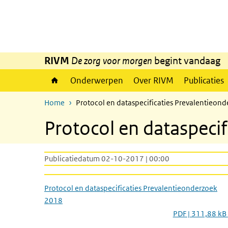
Overslaan en naar de inhoud gaan
Direct naar de hoofdnavigatie
RIVM
De zorg voor morgen
begint vandaag
Onderwerpen
Over RIVM
Publicaties
Home
Protocol en dataspecificaties Prevalentieon
Protocol en dataspeci
Publicatiedatum 02-10-2017 | 00:00
Protocol en dataspecificaties Prevalentieonderzoek
2018
PDF | 311,88 kB