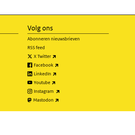
Volg ons
Abonneren nieuwsbrieven
RSS feed
(externe link)
X Twitter
(externe link)
Facebook
(externe link)
LinkedIn
(externe link)
Youtube
(externe link)
Instagram
(externe link)
Mastodon