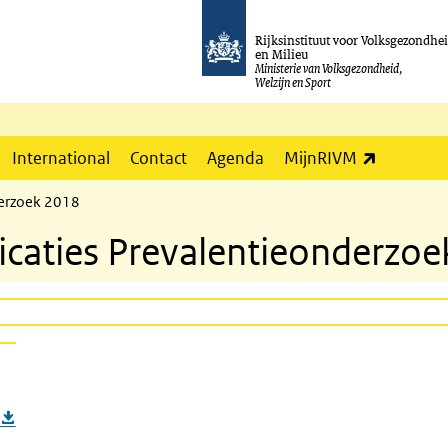
Rijksinstituut voor Volksgezondhe
en Milieu
Ministerie van Volksgezondheid,
Welzijn en Sport
(externe l
International
Contact
Agenda
MijnRIVM
derzoek 2018
ficaties Prevalentieonderzo