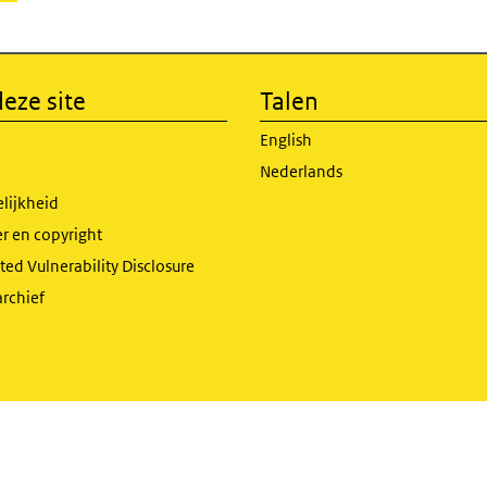
eze site
Talen
English
Nederlands
lijkheid
r en copyright
ed Vulnerability Disclosure
archief