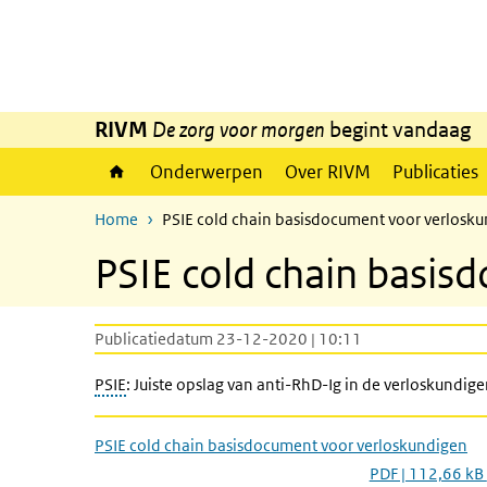
Overslaan en naar de inhoud gaan
Direct naar de hoofdnavigatie
RIVM
De zorg voor morgen
begint vandaag
Onderwerpen
Over RIVM
Publicaties
Home
PSIE cold chain basisdocument voor verlosk
PSIE cold chain basis
Publicatiedatum 23-12-2020 | 10:11
PSIE
: Juiste opslag van anti-RhD-Ig in de verloskundige
PSIE cold chain basisdocument voor verloskundigen
PDF | 112,66 kB