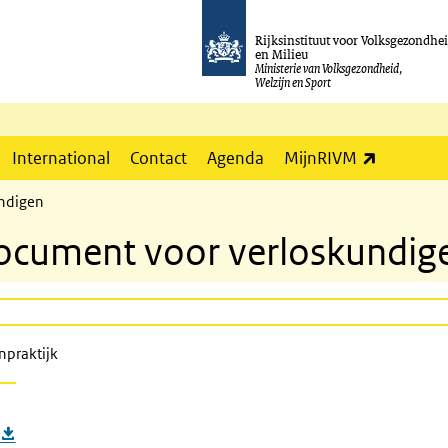
Rijksinstituut voor Volksgezondhe
en Milieu
Ministerie van Volksgezondheid,
Welzijn en Sport
(externe l
International
Contact
Agenda
MijnRIVM
undigen
document voor verloskundig
npraktijk