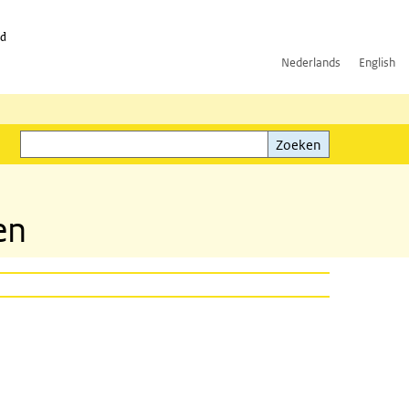
id
Nederlands
English
Zoeken
ink)
Zoeken
en