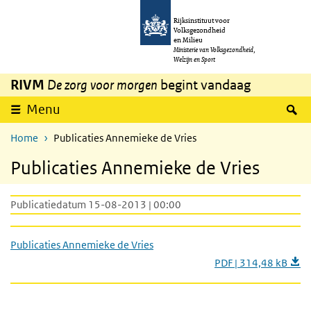
Overslaan en naar de inhoud gaan
Direct naar de hoofdnavigatie
Rijksinstituut voor
Volksgezondheid
en Milieu
Ministerie van Volksgezondheid,
Welzijn en Sport
RIVM
De zorg voor morgen
begint vandaag
Z
Menu
Home
Publicaties Annemieke de Vries
Publicaties Annemieke de Vries
Publicatiedatum 15-08-2013 | 00:00
Publicaties Annemieke de Vries
PDF | 314,48 kB