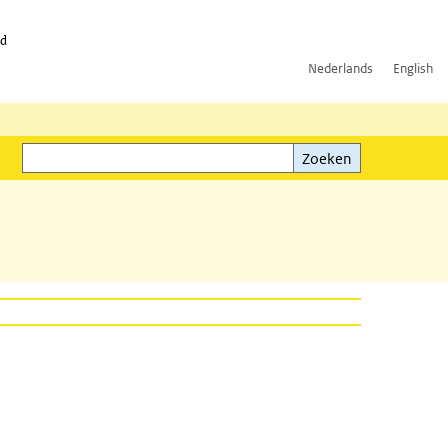
id
Nederlands
English
Zoeken
ink)
Zoeken