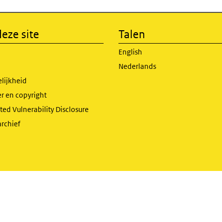
eze site
Talen
English
Nederlands
lijkheid
r en copyright
ed Vulnerability Disclosure
archief