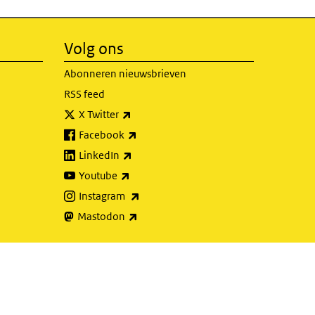
Volg ons
Abonneren nieuwsbrieven
RSS feed
(externe link)
X Twitter
(externe link)
Facebook
(externe link)
LinkedIn
(externe link)
Youtube
(externe link)
Instagram
(externe link)
Mastodon