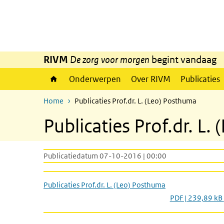
Overslaan en naar de inhoud gaan
Direct naar de hoofdnavigatie
RIVM
De zorg voor morgen
begint vandaag
Onderwerpen
Over RIVM
Publicaties
Home
Publicaties Prof.dr. L. (Leo) Posthuma
Publicaties Prof.dr. L
Publicatiedatum 07-10-2016 | 00:00
Publicaties Prof.dr. L. (Leo) Posthuma
PDF | 239,89 kB