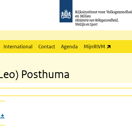
Rijksinstituut voor Volksgezondhe
en Milieu
Ministerie van Volksgezondheid,
Welzijn en Sport
(externe l
International
Contact
Agenda
MijnRIVM
. (Leo) Posthuma