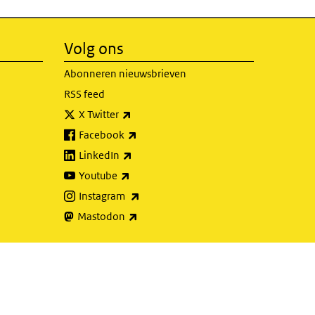
Volg ons
Abonneren nieuwsbrieven
RSS feed
(externe link)
X Twitter
(externe link)
Facebook
(externe link)
LinkedIn
(externe link)
Youtube
(externe link)
Instagram
(externe link)
Mastodon