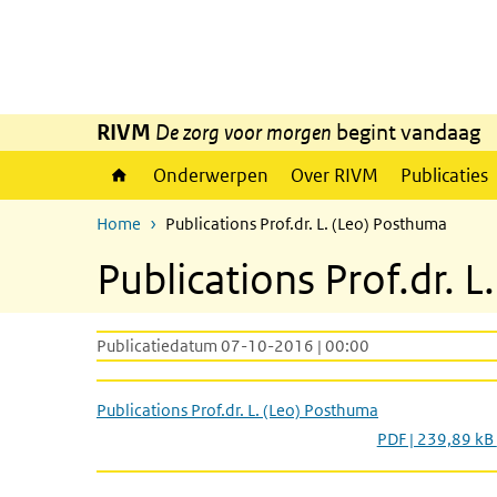
Overslaan en naar de inhoud gaan
Direct naar de hoofdnavigatie
RIVM
De zorg voor morgen
begint vandaag
Onderwerpen
Over RIVM
Publicaties
Home
Publications Prof.dr. L. (Leo) Posthuma
Publications Prof.dr. 
Publicatiedatum 07-10-2016 | 00:00
Publications Prof.dr. L. (Leo) Posthuma
PDF | 239,89 kB