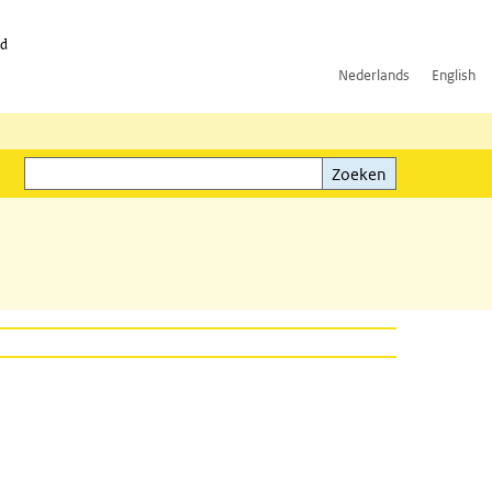
id
Nederlands
English
Zoeken
ink)
Zoeken