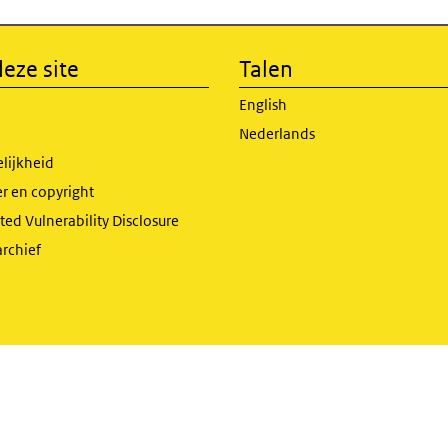
eze site
Talen
English
Nederlands
lijkheid
r en copyright
ed Vulnerability Disclosure
archief