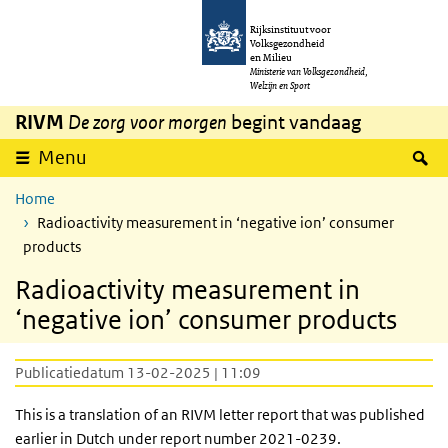
Overslaan en naar de inhoud gaan
Direct naar de hoofdnavigatie
Rijksinstituut voor
Volksgezondheid
en Milieu
Ministerie van Volksgezondheid,
Welzijn en Sport
RIVM
De zorg voor morgen
begint vandaag
Z
Menu
Home
Radioactivity measurement in ‘negative ion’ consumer
products
Radioactivity measurement in
‘negative ion’ consumer products
Publicatiedatum 13-02-2025 | 11:09
This is a translation of an RIVM letter report that was published
earlier in Dutch under report number 2021-0239.