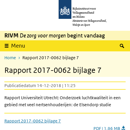
Overslaan en naar de inhoud gaan
Direct naar de hoofdnavigatie
Rijksinstituut voor
Volksgezondheid
en Milieu
Ministerie van Volksgezondheid,
Welzijn en Sport
RIVM
De zorg voor morgen
begint vandaag
Z
Menu
Home
Rapport 2017-0062 bijlage 7
Rapport 2017-0062 bijlage 7
Publicatiedatum 14-12-2018 | 11:25
Rapport Universiteit Utrecht: Onderzoek luchtkwaliteit in een
gebied met veel nertsenhouderijen: de Elsendorp studie
Rapport 2017-0062 bijlage 7
PDF | 1,96 MB